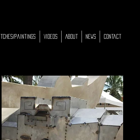
tches/Paintings
Videos
About
News
Contact