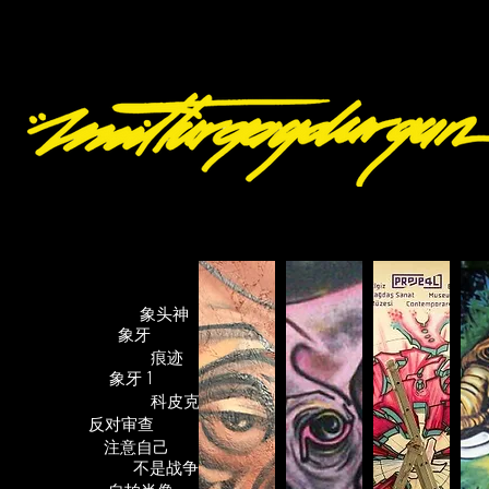
涂鸦
象头神
象牙
痕迹
象牙 1
科皮克
反对审查
注意自己
不是战争