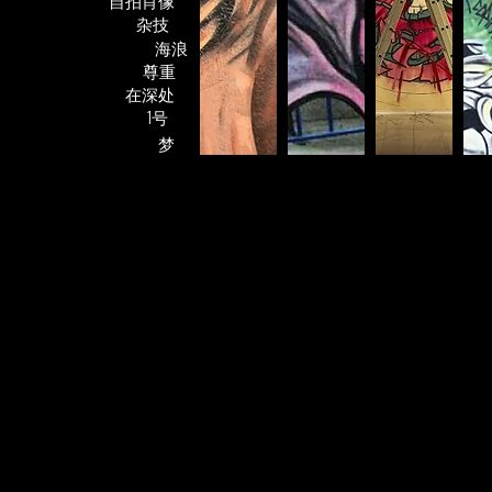
自拍肖像
杂技
海浪
尊重
在深处
1号
梦