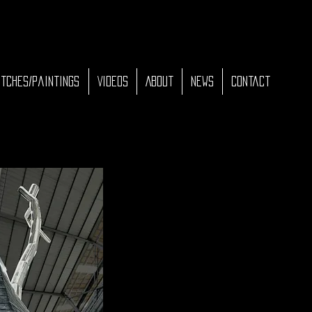
tches/Paintings
Videos
About
News
Contact